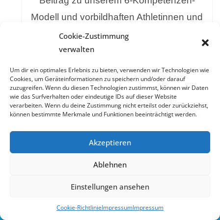
Beitrag zu unserem 6-Kompetenzen-
Modell und vorbildhaften Athletinnen und
Athleten im Sport geleistet. Dieses
Cookie-Zustimmung
verwalten
Projekt steht beispielhaft für die
Arbeitsweise von Campus for Company,
Um dir ein optimales Erlebnis zu bieten, verwenden wir Technologien wie
Cookies, um Geräteinformationen zu speichern und/oder darauf
individuelle Lösungen zu entwickeln, im
zuzugreifen. Wenn du diesen Technologien zustimmst, können wir Daten
wie das Surfverhalten oder eindeutige IDs auf dieser Website
engen Kontakt mit den Kunden zu stehen
verarbeiten. Wenn du deine Zustimmung nicht erteilst oder zurückziehst,
können bestimmte Merkmale und Funktionen beeinträchtigt werden.
und vielfältige Erkenntnisse aus
Personalforschung und -Praxis
Akzeptieren
anzuwenden."
Ablehnen
Einstellungen ansehen
Cookie-Richtlinie
Impressum
Impressum